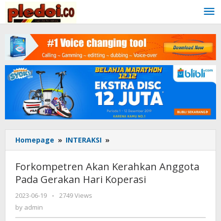
Skip
to
content
Homepage
»
INTERAKSI
»
Forkompetren
Akan
Kerahkan
Forkompetren Akan Kerahkan Anggota
Anggota
Pada Gerakan Hari Koperasi
Pada
Gerakan
2023-06-19
by
-
2749 Views
Hari
admin
by
admin
Koperasi