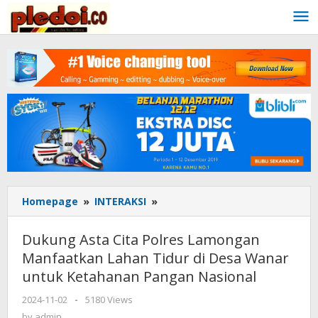
Skip
to
content
Homepage
»
INTERAKSI
»
Dukung
Asta
Cita
Dukung Asta Cita Polres Lamongan
Polres
Manfaatkan Lahan Tidur di Desa Wanar
Lamongan
untuk Ketahanan Pangan Nasional
Manfaatkan
Lahan
2024-11-02
by
-
5180 Views
Tidur
admin
by
admin