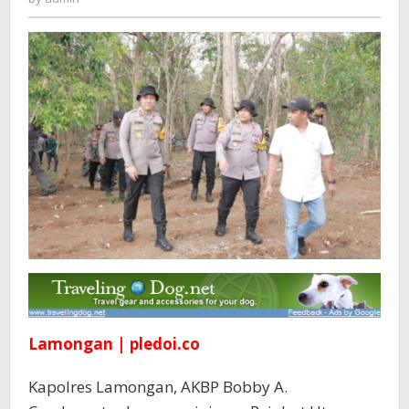
di
Desa
Wanar
untuk
Ketahanan
Pangan
Nasional
Lamongan | pledoi.co
Kapolres Lamongan, AKBP Bobby A.