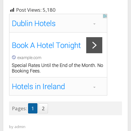
Post Views:
5,180
Pages:
1
2
by
admin