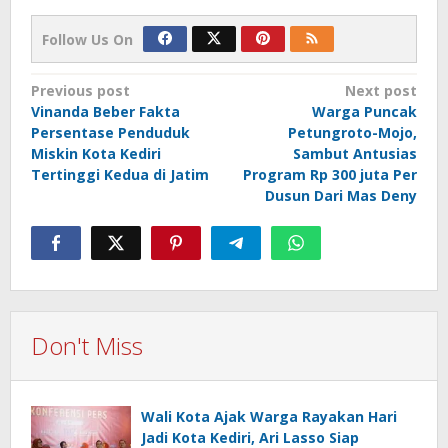
Follow Us On
Post
Previous post
Next post
Vinanda Beber Fakta
Warga Puncak
navigation
Persentase Penduduk
Petungroto-Mojo,
Miskin Kota Kediri
Sambut Antusias
Tertinggi Kedua di Jatim
Program Rp 300 juta Per
Dusun Dari Mas Deny
Don't Miss
Wali Kota Ajak Warga Rayakan Hari
Jadi Kota Kediri, Ari Lasso Siap