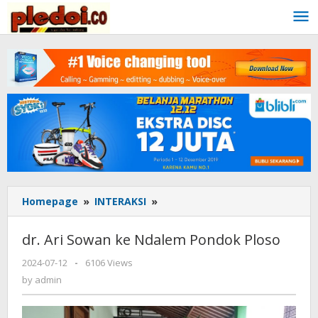
Skip
to
content
Homepage
»
INTERAKSI
»
dr.
Ari
Sowan
dr. Ari Sowan ke Ndalem Pondok Ploso
ke
Ndalem
2024-07-12
by
-
6106 Views
Pondok
admin
by
admin
Ploso