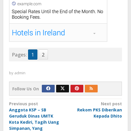
Pages:
1
2
by
admin
Follow Us On
Post
Previous post
Next post
Anggota KSP – SB
Rekom PKS Diberikan
navigation
Geruduk Dinas UMTK
Kepada Dhito
Kota Kediri, Tagih Uang
Simpanan, Yang