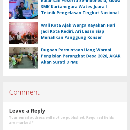
Kalahkan Peserta Se-Indonesia, Siswa
SMK Kartanegara Wates Juara I
Teknik Pengelasan Tingkat Nasional
Wali Kota Ajak Warga Rayakan Hari
Jadi Kota Kediri, Ari Lasso Siap
Meriahkan Panggung Konser
Dugaan Permintaan Uang Warnai
Pengisian Perangkat Desa 2026, AKAR
Akan Surati DPMD
Comment
Leave a Reply
Your email address will not be published.
Required fields
are marked
*