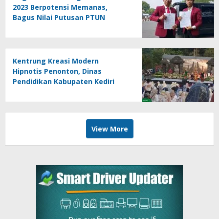
2023 Berpotensi Memanas,
Bagus Nilai Putusan PTUN
Berpotensi Bersifat Erga Omnes
Kentrung Kreasi Modern
Hipnotis Penonton, Dinas
Pendidikan Kabupaten Kediri
Angkat Marwah Budaya Lokal
View More