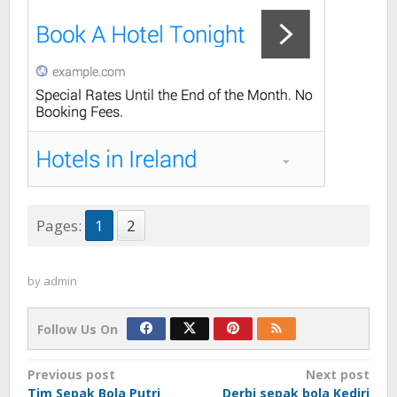
Pages:
1
2
by
admin
Follow Us On
Post
Previous post
Next post
Tim Sepak Bola Putri
Derbi sepak bola Kediri