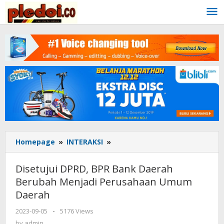
Skip
to
content
Homepage
»
INTERAKSI
»
Disetujui
DPRD,
BPR
Disetujui DPRD, BPR Bank Daerah
Bank
Berubah Menjadi Perusahaan Umum
Daerah
Daerah
Berubah
Menjadi
2023-09-05
by
-
5176 Views
Perusahaan
admin
by
admin