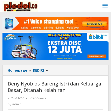
Skip
to
content
Homepage
»
KEDIRI
»
Deny
Nyoblos
Bareng
Deny Nyoblos Bareng Istri dan Keluarga
Istri
Besar, Ditanah Kelahiran
dan
Keluarga
2024-11-27
by
-
7665 Views
Besar,
admin
by
admin
Ditanah