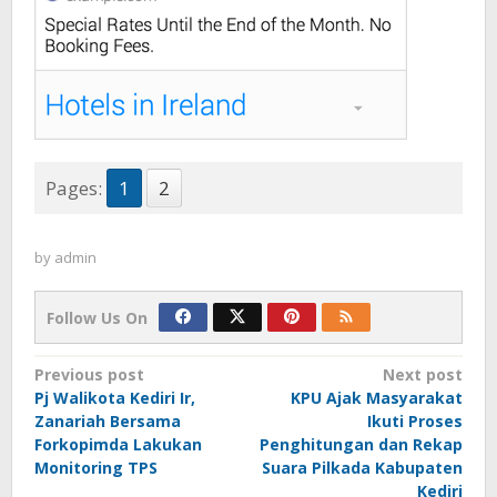
Pages:
1
2
by
admin
Follow Us On
Post
Previous post
Next post
Pj Walikota Kediri Ir,
KPU Ajak Masyarakat
navigation
Zanariah Bersama
Ikuti Proses
Forkopimda Lakukan
Penghitungan dan Rekap
Monitoring TPS
Suara Pilkada Kabupaten
Kediri