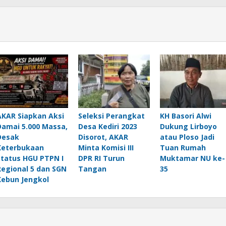
AKAR Siapkan Aksi
Seleksi Perangkat
KH Basori Alwi
Damai 5.000 Massa,
Desa Kediri 2023
Dukung Lirboyo
Desak
Disorot, AKAR
atau Ploso Jadi
Keterbukaan
Minta Komisi III
Tuan Rumah
Status HGU PTPN I
DPR RI Turun
Muktamar NU ke-
Regional 5 dan SGN
Tangan
35
Kebun Jengkol