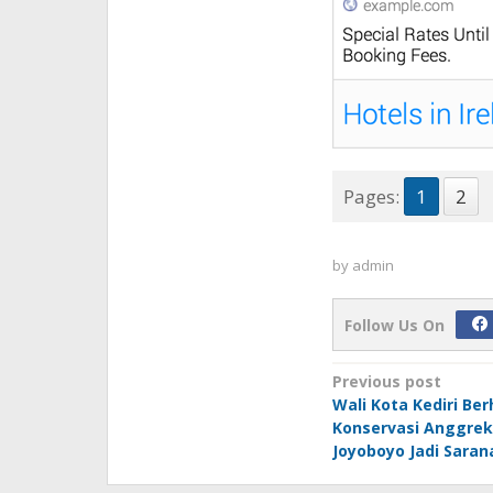
Pages:
1
2
by
admin
Follow Us On
Post
Previous post
Wali Kota Kediri Be
navigation
Konservasi Anggrek
Joyoboyo Jadi Saran