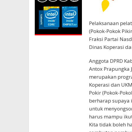
Pelaksanaan pela
(Pokok-Pokok Piki
Fraksi Partai Nasd
Dinas Koperasi da
Anggota DPRD Kabu
Antox Prapungka J
merupakan progra
Koperasi dan UKM,
Pokir (Pokok-Pokok
berharap supaya i
untuk menyongson
harus mampu ikut
Kita tidak boleh h