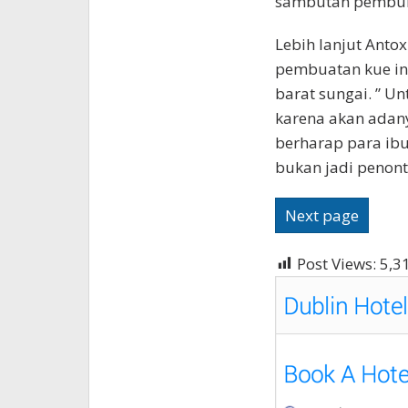
sambutan pembuk
Lebih lanjut Ant
pembuatan kue ini
barat sungai. ” U
karena akan adany
berharap para ibu
bukan jadi penonto
Next page
Post Views:
5,3