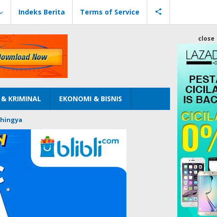
Indeks Berita
Terms of Service
close
& KRIMINAL
EKONOMI & BISNIS
hingya