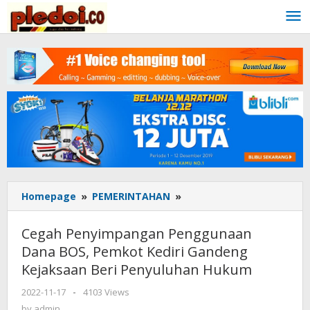
Skip
to
content
Homepage
»
PEMERINTAHAN
»
Cegah
Penyimpangan
Penggunaan
Cegah Penyimpangan Penggunaan
Dana
Dana BOS, Pemkot Kediri Gandeng
BOS,
Kejaksaan Beri Penyuluhan Hukum
Pemkot
Kediri
2022-11-17
by
-
4103 Views
Gandeng
admin
by
admin