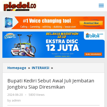
Skip
to
content
Homepage
»
INTERAKSI
»
Bupati
Kediri
Sebut
Bupati Kediri Sebut Awal Juli Jembatan
Awal
Jongbiru Siap Diresmikan
Juli
Jembatan
2024-06-20
by
-
5830 Views
Jongbiru
admin
by
admin
Siap