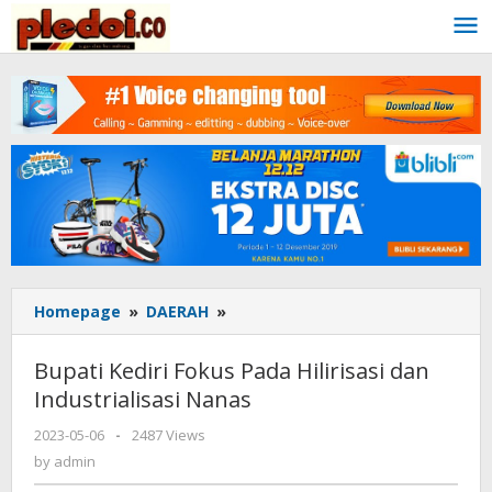
Skip
to
content
Homepage
»
DAERAH
»
Bupati
Kediri
Fokus
Bupati Kediri Fokus Pada Hilirisasi dan
Pada
Industrialisasi Nanas
Hilirisasi
dan
2023-05-06
by
-
2487 Views
Industrialisasi
admin
by
admin
Nanas