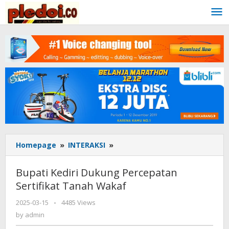
Skip
to
content
Homepage
»
INTERAKSI
»
Bupati
Kediri
Dukung
Bupati Kediri Dukung Percepatan
Percepatan
Sertifikat Tanah Wakaf
Sertifikat
Tanah
2025-03-15
by
-
4485 Views
Wakaf
admin
by
admin