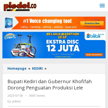
Skip
to
content
Homepage
»
KEDIRI
»
Bupati
Kediri
dan
Bupati Kediri dan Gubernur Khofifah
Gubernur
Dorong Penguatan Produksi Lele
Khofifah
Dorong
2023-07-06
by
-
3605 Views
Penguatan
admin
by
admin
Produksi