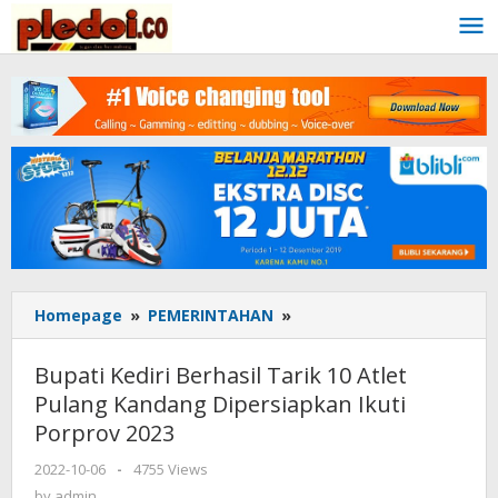
Skip
to
content
Homepage
»
PEMERINTAHAN
»
Bupati
Kediri
Berhasil
Bupati Kediri Berhasil Tarik 10 Atlet
Tarik
Pulang Kandang Dipersiapkan Ikuti
10
Porprov 2023
Atlet
Pulang
2022-10-06
by
-
4755 Views
Kandang
admin
by
admin