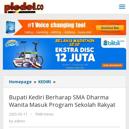
Skip
to
content
Homepage
»
KEDIRI
»
Bupati
Kediri
Berharap
Bupati Kediri Berharap SMA Dharma
SMA
Wanita Masuk Program Sekolah Rakyat
Dharma
Wanita
2025-03-11
by
-
7948 Views
Masuk
admin
by
admin
Program