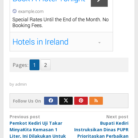
Pages:
1
2
by
admin
Follow Us On
Post
Previous post
Next post
Pemkot Kediri Uji Takar
Bupati Kediri
navigation
MinyaKita Kemasan 1
Instruksikan Dinas PUPR
Liter, Ini Dilakukan Untuk
Prioritaskan Perbaikan