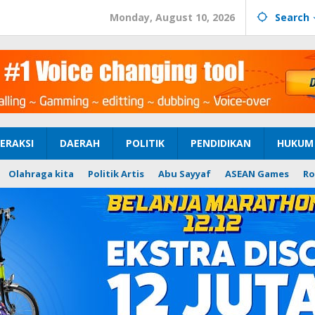
Monday, August 10, 2026
Search
ERAKSI
DAERAH
POLITIK
PENDIDIKAN
HUKUM 
Olahraga kita
Politik Artis
Abu Sayyaf
ASEAN Games
Ro