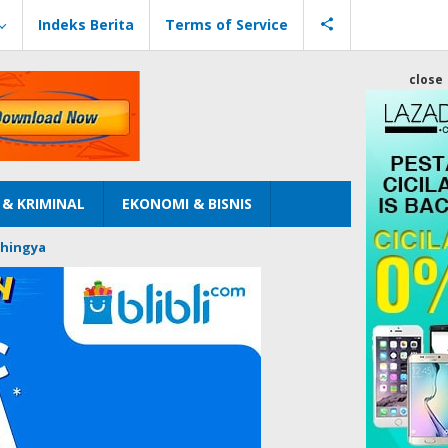
Indeks Berita
Terms of Service
close
& KRIMINAL
EKONOMI & BISNIS
hingya