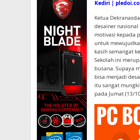
Kediri | pledoi.co
Ketua Dekranasda 
desainer nasiona
motivasi kepada p
untuk mewujudkan 
kasih semangat k
Sekolah ini meru
busana. Supaya m
bisa menjadi desa
itu sangat mungki
pada Jumat (13/1