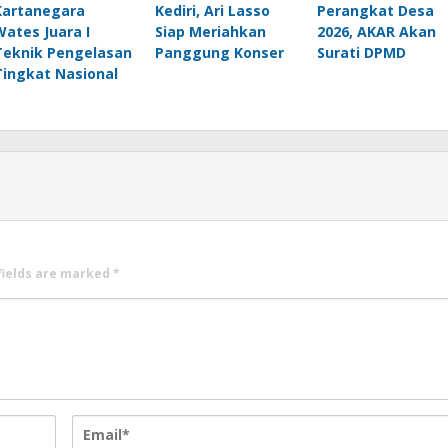
Kartanegara
Kediri, Ari Lasso
Perangkat Desa
Wates Juara I
Siap Meriahkan
2026, AKAR Akan
Teknik Pengelasan
Panggung Konser
Surati DPMD
Tingkat Nasional
fields are marked
*