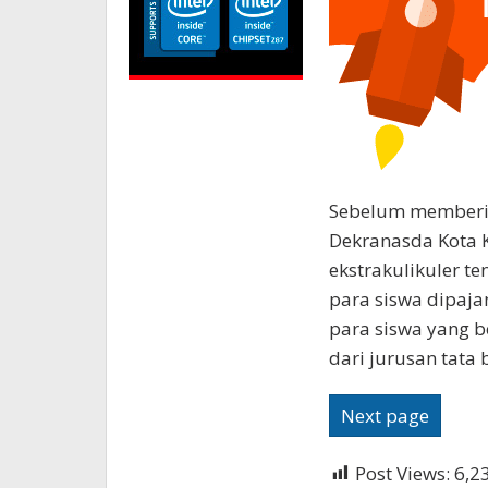
Sebelum memberik
Dekranasda Kota K
ekstrakulikuler te
para siswa dipajan
para siswa yang b
dari jurusan tata 
Next page
Post Views:
6,2