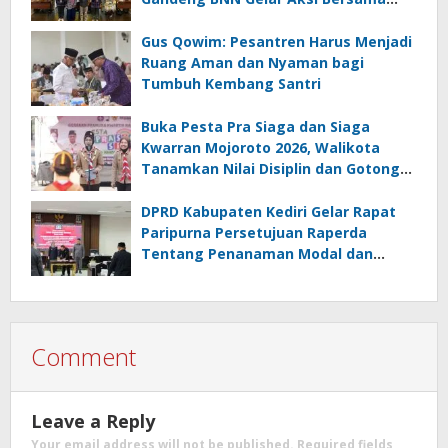
Cegah Narkoba
Gus Qowim: Pesantren Harus Menjadi
Ruang Aman dan Nyaman bagi
Tumbuh Kembang Santri
Buka Pesta Pra Siaga dan Siaga
Kwarran Mojoroto 2026, Walikota
Tanamkan Nilai Disiplin dan Gotong
Royong
DPRD Kabupaten Kediri Gelar Rapat
Paripurna Persetujuan Raperda
Tentang Penanaman Modal dan
Raperda Pemberdayaan,
Perlindungan Petani
Comment
Leave a Reply
Your email address will not be published.
Required fields