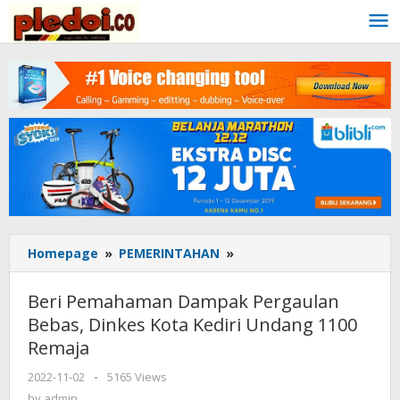
Skip
to
content
Homepage
»
PEMERINTAHAN
»
Beri
Pemahaman
Dampak
Beri Pemahaman Dampak Pergaulan
Pergaulan
Bebas, Dinkes Kota Kediri Undang 1100
Bebas,
Remaja
Dinkes
Kota
2022-11-02
by
-
5165 Views
Kediri
admin
by
admin