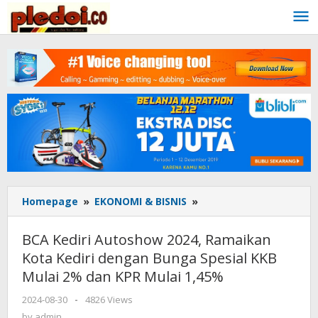
Skip
to
content
Homepage
»
EKONOMI & BISNIS
»
BCA
Kediri
Autoshow
BCA Kediri Autoshow 2024, Ramaikan
2024,
Kota Kediri dengan Bunga Spesial KKB
Ramaikan
Mulai 2% dan KPR Mulai 1,45%
Kota
Kediri
2024-08-30
by
-
4826 Views
dengan
admin
by
admin