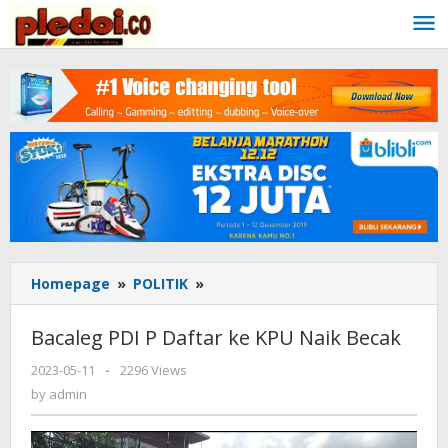
Skip
to
content
Homepage
»
POLITIK
»
Bacaleg
PDI
P
Bacaleg PDI P Daftar ke KPU Naik Becak
Daftar
ke
2023-05-11
by
-
2296 Views
KPU
admin
by
admin
Naik
Becak