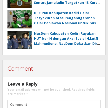
Sentot Jamaludin Targetkan 13 Kursi
DPRD
DPC PKB Kabupaten Kediri Gelar
Tasyakuran atas Penganugerahan
Gelar Pahlawan Nasional untuk Gus
Dur
NasDem Kabupaten Kediri Rayakan
HUT ke-14 dengan Aksi Sosial H.Lutfi
Mahmudiono: NasDem Dekatkan Diri
Pada Rakyat Lewat Kebaikan
Comment
Leave a Reply
Your email address will not be published.
Required fields
are marked
*