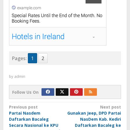
Pages:
1
2
by
admin
Follow Us On
Post
Previous post
Next post
Partai Nasdem
Gunakan Jeep, DPD Partai
navigation
Daftarkan Bacaleg
NasDem Kab. Kediri
Secara Nasional ke KPU
Daftarkan Bacaleg ke