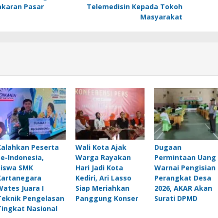
akaran Pasar
Telemedisin Kepada Tokoh
Masyarakat
Kalahkan Peserta
Wali Kota Ajak
Dugaan
Se-Indonesia,
Warga Rayakan
Permintaan Uang
Siswa SMK
Hari Jadi Kota
Warnai Pengisian
Kartanegara
Kediri, Ari Lasso
Perangkat Desa
Wates Juara I
Siap Meriahkan
2026, AKAR Akan
Teknik Pengelasan
Panggung Konser
Surati DPMD
Tingkat Nasional