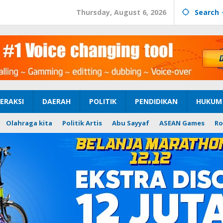
Thursday, August 6, 2026
Search
ERAKSI
DAERAH
POLITIK
PENDIDIKAN
HUKUM 
Olahraga kita
Politik Artis
Abu Sayyaf
ASEAN Games
Ro