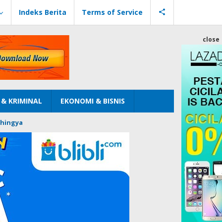
Indeks Berita
Terms of Service
close
& KRIMINAL
EKONOMI & BISNIS
hingya