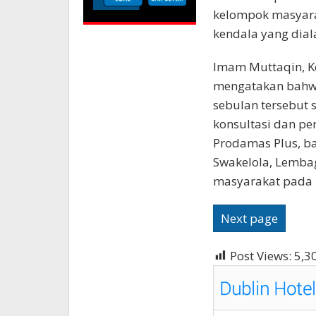
kelompok masyarak
kendala yang dia
Imam Muttaqin, K
mengatakan bahwa
sebulan tersebut 
konsultasi dan pe
Prodamas Plus, ba
Swakelola, Lemba
masyarakat pada
Next page
Post Views:
5,3