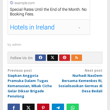
by
admin
Follow Us On
Post
Previous post
Next post
Siapkan Anggota
Nurhadi NasDem
navigation
Pramuka Dalam Tugas
Bersama Kemenkes RI,
Kemanusian, Mbak Cicha
Sosialisasikan Germas di
Gelar Diksar Brigade
Desa Bedali
Penolong