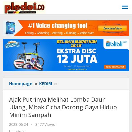
Skip
to
content
Homepage
»
KEDIRI
»
Ajak
Putrinya
Melihat
Ajak Putrinya Melihat Lomba Daur
Lomba
Ulang, Mbak Cicha Dorong Gaya Hidup
Daur
Minim Sampah
Ulang,
Mbak
2023-06-24
by
-
3477 Views
Cicha
admin
by
admin