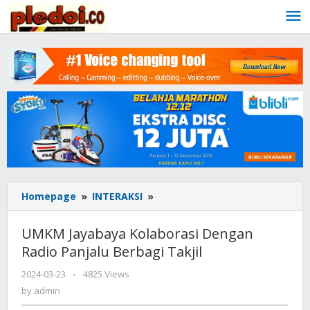
Skip
to
content
Homepage
»
INTERAKSI
»
UMKM
Jayabaya
Kolaborasi
UMKM Jayabaya Kolaborasi Dengan
Dengan
Radio Panjalu Berbagi Takjil
Radio
Panjalu
2024-03-23
by
-
4825 Views
Berbagi
admin
by
admin
Takjil