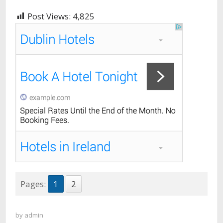
Post Views:
4,825
Pages:
1
2
by
admin