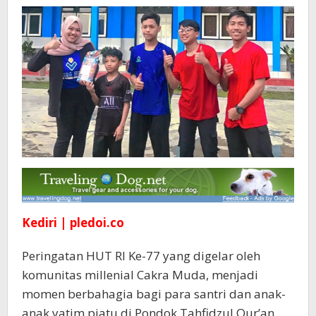
Yatim
di
Kampung
Inggris
Kediri | pledoi.co
Peringatan HUT RI Ke-77 yang digelar oleh
komunitas millenial Cakra Muda, menjadi
momen berbahagia bagi para santri dan anak-
anak yatim piatu di Pondok Tahfidzul Qur’an