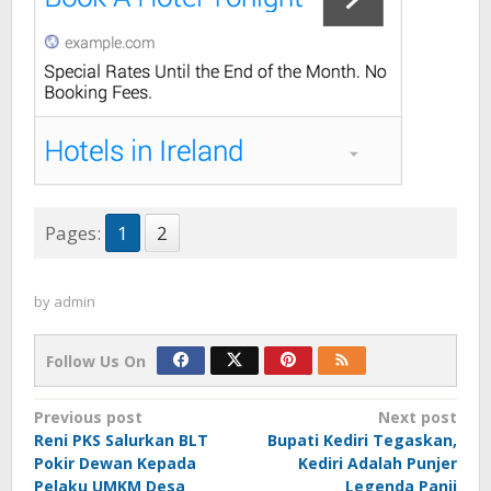
Pages:
1
2
by
admin
Follow Us On
Post
Previous post
Next post
Reni PKS Salurkan BLT
Bupati Kediri Tegaskan,
navigation
Pokir Dewan Kepada
Kediri Adalah Punjer
Pelaku UMKM Desa
Legenda Panji