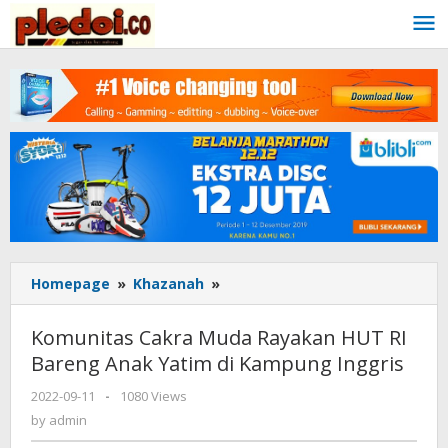
Skip
to
content
Homepage
»
Khazanah
»
Komunitas
Cakra
Muda
Komunitas Cakra Muda Rayakan HUT RI
Rayakan
Bareng Anak Yatim di Kampung Inggris
HUT
RI
2022-09-11
by
-
1080 Views
Bareng
admin
by
admin
Anak