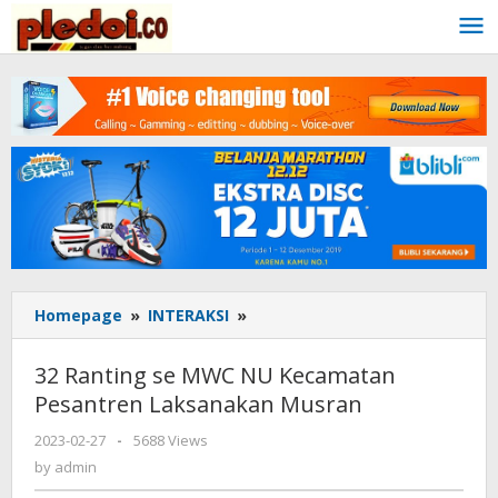
Skip
to
content
Homepage
»
INTERAKSI
»
32
Ranting
se
32 Ranting se MWC NU Kecamatan
MWC
Pesantren Laksanakan Musran
NU
Kecamatan
2023-02-27
by
-
5688 Views
Pesantren
admin
by
admin
Laksanakan