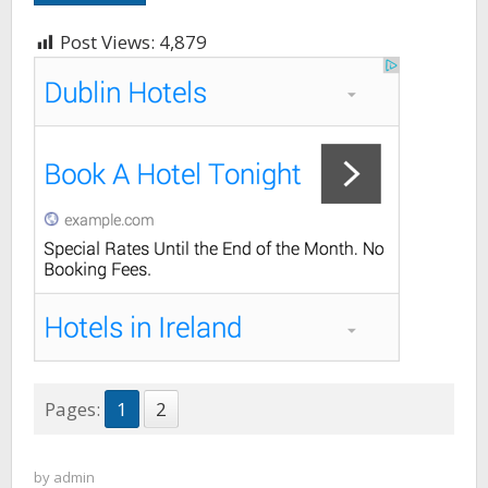
Post Views:
4,879
Pages:
1
2
by
admin