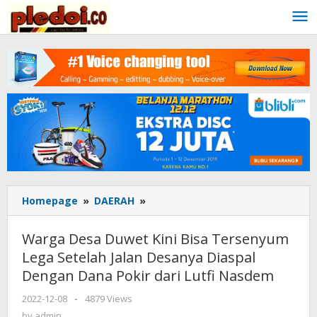
Skip
to
content
Homepage
»
DAERAH
»
Warga
Desa
Duwet
Warga Desa Duwet Kini Bisa Tersenyum
Kini
Lega Setelah Jalan Desanya Diaspal
Bisa
Dengan Dana Pokir dari Lutfi Nasdem
Tersenyum
Lega
2022-12-08
by
-
4879 Views
Setelah
admin
by
admin