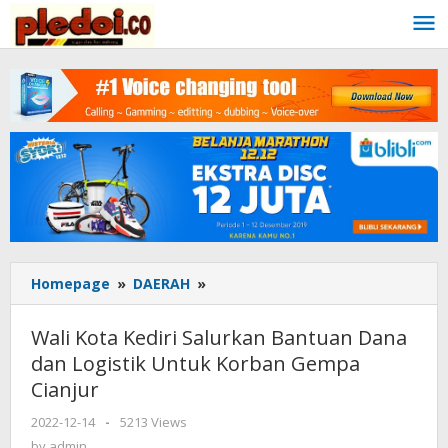
Skip
to
content
Homepage
»
DAERAH
»
Wali
Kota
Kediri
Wali Kota Kediri Salurkan Bantuan Dana
Salurkan
dan Logistik Untuk Korban Gempa
Bantuan
Cianjur
Dana
dan
2022-12-14
by
-
5213 Views
Logistik
admin
by
admin