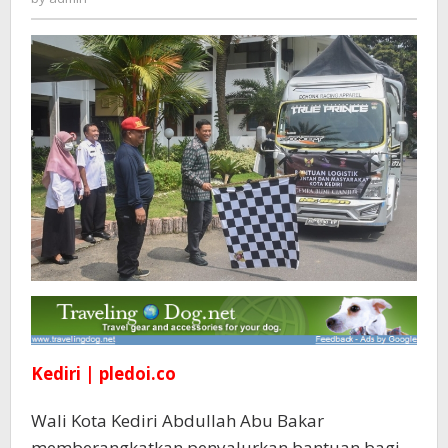
Untuk
Korban
Gempa
Cianjur
Kediri | pledoi.co
Wali Kota Kediri Abdullah Abu Bakar
memberangkatkan penyalurkan bantuan bagi