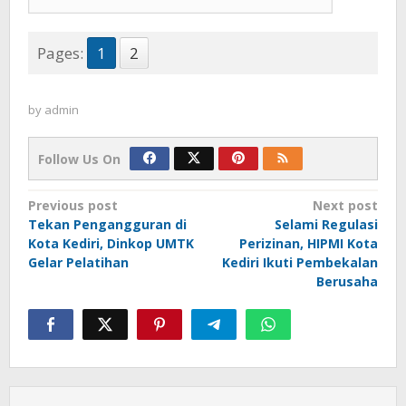
Pages:
1
2
by
admin
Follow Us On
Post
Previous post
Next post
Tekan Pengangguran di
Selami Regulasi
navigation
Kota Kediri, Dinkop UMTK
Perizinan, HIPMI Kota
Gelar Pelatihan
Kediri Ikuti Pembekalan
Berusaha