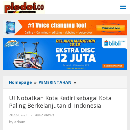
Skip
to
content
Homepage
»
PEMERINTAHAN
»
UI
Nobatkan
Kota
UI Nobatkan Kota Kediri sebagai Kota
Kediri
Paling Berkelanjutan di Indonesia
sebagai
Kota
2022-07-21
by
-
4862 Views
Paling
admin
by
admin
Berkelanjutan