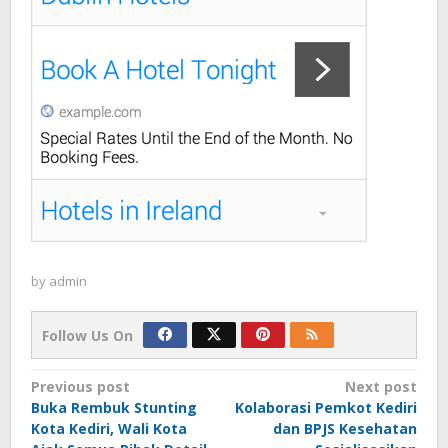
by
admin
Follow Us On
Post
Previous post
Next post
Buka Rembuk Stunting
Kolaborasi Pemkot Kediri
navigation
Kota Kediri, Wali Kota
dan BPJS Kesehatan