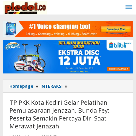
Skip
to
content
Homepage
»
INTERAKSI
»
TP
PKK
Kota
TP PKK Kota Kediri Gelar Pelatihan
Kediri
Pemulasaraan Jenazah. Bunda Fey:
Gelar
Peserta Semakin Percaya Diri Saat
Pelatihan
Pemulasaraan
Merawat Jenazah
Jenazah.