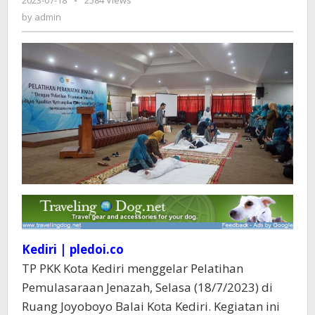
2023-07-18
by
-
2584 Views
Bunda
admin
by
admin
Fey:
Peserta
Semakin
Percaya
Diri
Saat
Merawat
Jenazah
Kediri | pledoi.co
TP PKK Kota Kediri menggelar Pelatihan
Pemulasaraan Jenazah, Selasa (18/7/2023) di
Ruang Joyoboyo Balai Kota Kediri. Kegiatan ini