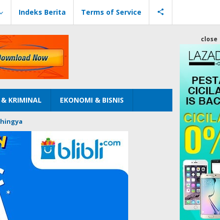
Indeks Berita
Terms of Service
close
& KRIMINAL
EKONOMI & BISNIS
hingya