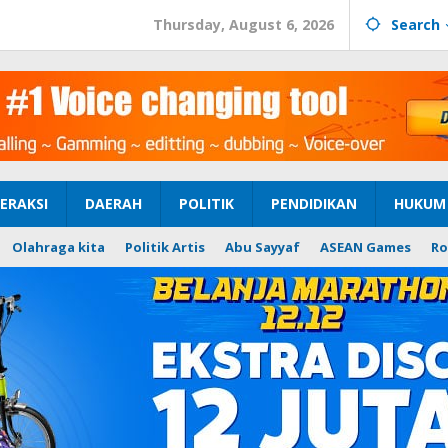
Thursday, August 6, 2026
Search
ERAKSI
DAERAH
POLITIK
PENDIDIKAN
HUKUM 
Olahraga kita
Politik Artis
Abu Sayyaf
ASEAN Games
Ro