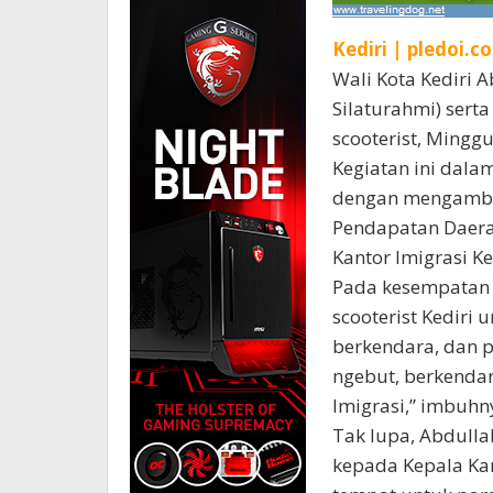
Kediri | pledoi.co
Wali Kota Kediri 
Silaturahmi) serta
scooterist, Minggu
Kegiatan ini dalam
dengan mengambil 
Pendapatan Daerah 
Kantor Imigrasi Ke
Pada kesempatan i
scooterist Kedir
berkendara, dan p
ngebut, berkendara
Imigrasi,” imbuhn
Tak lupa, Abdull
kepada Kepala Kan