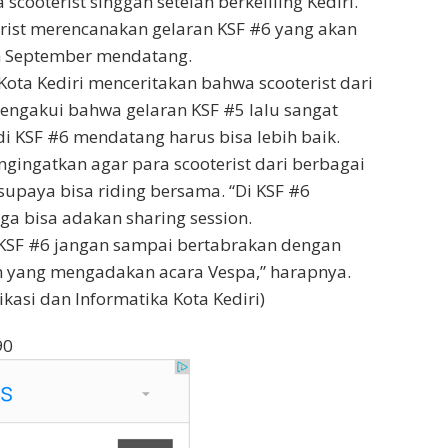
scooterist singgah setelah berkeliling Kediri.
terist merencanakan gelaran KSF #6 yang akan
n September mendatang.
 Kota Kediri menceritakan bahwa scooterist dari
engakui bahwa gelaran KSF #5 lalu sangat
di KSF #6 mendatang harus bisa lebih baik.
ngingatkan agar para scooterist dari berbagai
upaya bisa riding bersama. “Di KSF #6
ga bisa adakan sharing session.
KSF #6 jangan sampai bertabrakan dengan
n yang mengadakan acara Vespa,” harapnya.
kasi dan Informatika Kota Kediri)
90