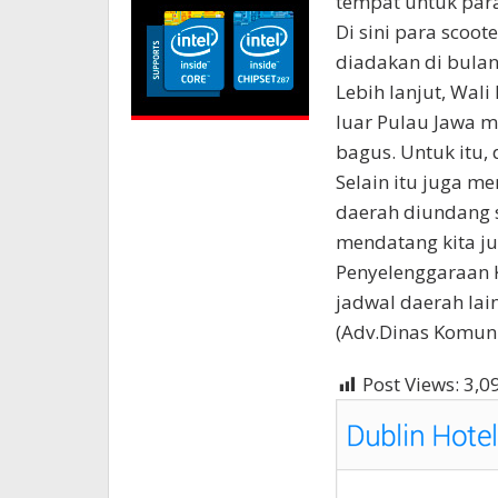
tempat untuk para 
Di sini para scoo
diadakan di bula
Lebih lanjut, Wali
luar Pulau Jawa m
bagus. Untuk itu, 
Selain itu juga me
daerah diundang s
mendatang kita ju
Penyelenggaraan 
jadwal daerah lai
(Adv.Dinas Komuni
Post Views:
3,0