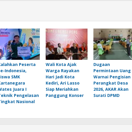
Kalahkan Peserta
Wali Kota Ajak
Dugaan
Se-Indonesia,
Warga Rayakan
Permintaan Uang
Siswa SMK
Hari Jadi Kota
Warnai Pengisian
Kartanegara
Kediri, Ari Lasso
Perangkat Desa
Wates Juara I
Siap Meriahkan
2026, AKAR Akan
Teknik Pengelasan
Panggung Konser
Surati DPMD
Tingkat Nasional