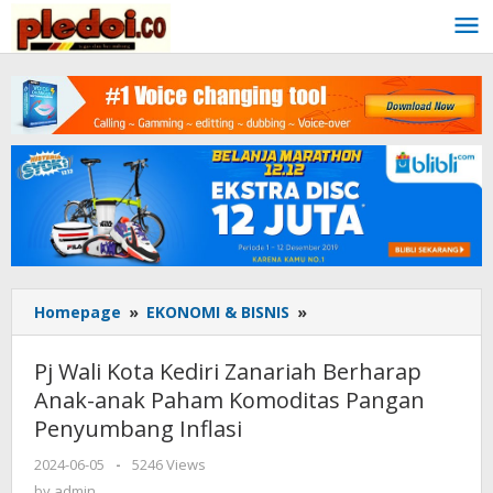
Skip
to
content
Homepage
»
EKONOMI & BISNIS
»
Pj
Wali
Kota
Pj Wali Kota Kediri Zanariah Berharap
Kediri
Anak-anak Paham Komoditas Pangan
Zanariah
Penyumbang Inflasi
Berharap
Anak-
2024-06-05
by
-
5246 Views
anak
admin
by
admin