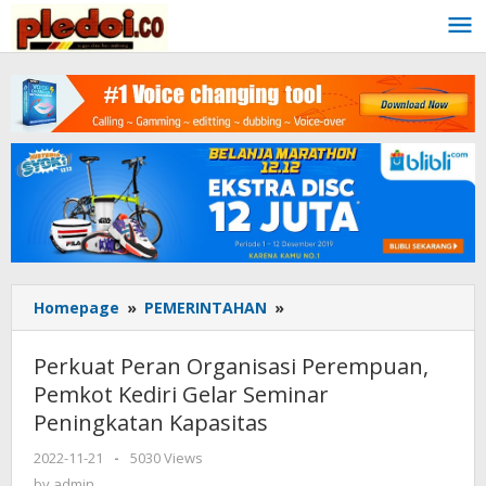
Skip
to
content
Homepage
»
PEMERINTAHAN
»
Perkuat
Peran
Organisasi
Perkuat Peran Organisasi Perempuan,
Perempuan,
Pemkot Kediri Gelar Seminar
Pemkot
Peningkatan Kapasitas
Kediri
Gelar
2022-11-21
by
-
5030 Views
Seminar
admin
by
admin