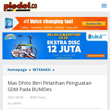
Skip
to
content
Homepage
»
INTERAKSI
»
Mas
Dhito
Beri
Mas Dhito Beri Pelatihan Penguatan
Pelatihan
SDM Pada BUMDes
Penguatan
SDM
2022-08-08
by
-
4595 Views
Pada
admin
by
admin
BUMDes