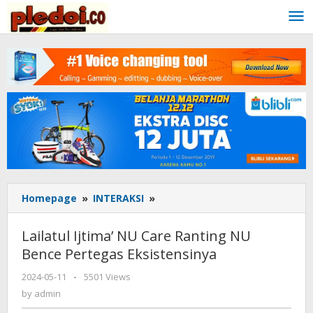
Skip
to
content
Homepage
»
INTERAKSI
»
Lailatul
Ijtima'
NU
Lailatul Ijtima’ NU Care Ranting NU
Care
Bence Pertegas Eksistensinya
Ranting
NU
2024-05-11
by
-
5501 Views
Bence
admin
by
admin
Pertegas