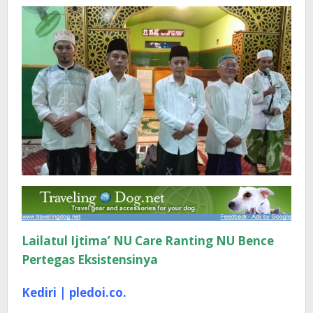
Eksistensinya
Lailatul Ijtima’ NU Care Ranting NU Bence
Pertegas Eksistensinya
Kediri | pledoi.co.