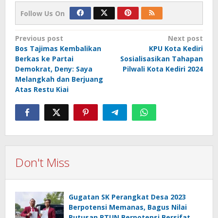
Follow Us On
Post
Previous post
Next post
Bos Tajimas Kembalikan
KPU Kota Kediri
navigation
Berkas ke Partai
Sosialisasikan Tahapan
Demokrat, Deny: Saya
Pilwali Kota Kediri 2024
Melangkah dan Berjuang
Atas Restu Kiai
Don't Miss
Gugatan SK Perangkat Desa 2023
Berpotensi Memanas, Bagus Nilai
Putusan PTUN Berpotensi Bersifat