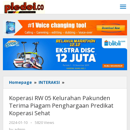
Skip
to
content
Homepage
»
INTERAKSI
»
Koperasi
RW
05
Koperasi RW 05 Kelurahan Pakunden
Kelurahan
Terima Piagam Penghargaan Predikat
Pakunden
Koperasi Sehat
Terima
Piagam
2024-01-10
by
-
5820 Views
Penghargaan
admin
by
admin