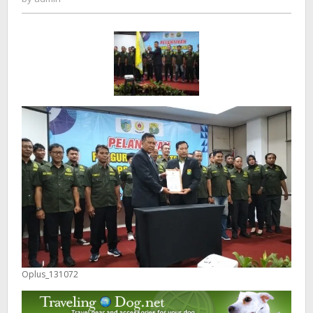
Antox:
Siap
Cetak
Atlet
Nasional
dari
Kediri
Oplus_131072