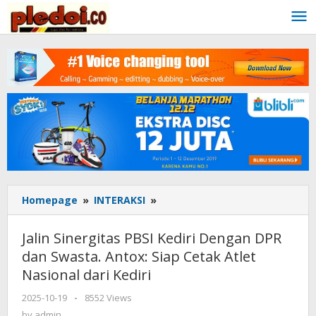
Skip
to
content
Homepage
»
INTERAKSI
»
Jalin
Sinergitas
PBSI
Jalin Sinergitas PBSI Kediri Dengan DPR
Kediri
dan Swasta. Antox: Siap Cetak Atlet
Dengan
Nasional dari Kediri
DPR
dan
2025-10-19
by
-
8552 Views
Swasta.
admin
by
admin