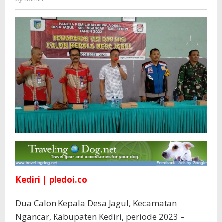
:Desa
Jagul
Harus
Guyub
Rukun
Saklawase
Kediri | pledoi.co
Dua Calon Kepala Desa Jagul, Kecamatan
Ngancar, Kabupaten Kediri, periode 2023 –