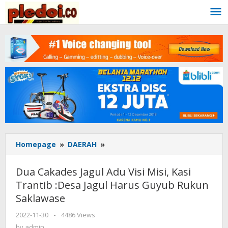
Skip
to
content
Homepage
»
DAERAH
»
Dua
Cakades
Jagul
Dua Cakades Jagul Adu Visi Misi, Kasi
Adu
Trantib :Desa Jagul Harus Guyub Rukun
Visi
Saklawase
Misi,
Kasi
2022-11-30
by
-
4486 Views
Trantib
admin
by
admin