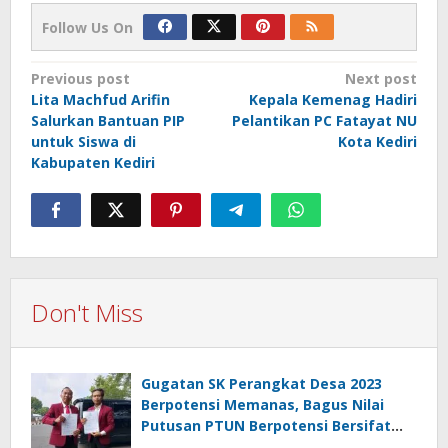
Follow Us On
Post
Previous post
Next post
Lita Machfud Arifin
Kepala Kemenag Hadiri
navigation
Salurkan Bantuan PIP
Pelantikan PC Fatayat NU
untuk Siswa di
Kota Kediri
Kabupaten Kediri
Don't Miss
Gugatan SK Perangkat Desa 2023
Berpotensi Memanas, Bagus Nilai
Putusan PTUN Berpotensi Bersifat
Erga Omnes