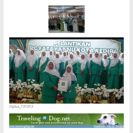
Periode
2025–
2030
Oplus_131072