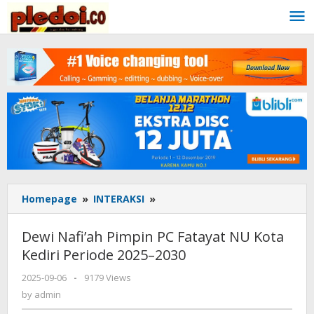
Skip
to
content
Homepage
»
INTERAKSI
»
Dewi
Nafi’ah
Pimpin
Dewi Nafi’ah Pimpin PC Fatayat NU Kota
PC
Kediri Periode 2025–2030
Fatayat
NU
2025-09-06
by
-
9179 Views
Kota
admin
by
admin
Kediri