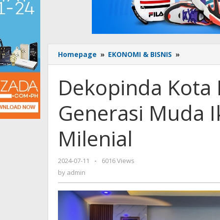
Homepage
»
EKONOMI & BISNIS
»
Dekopinda
Kota
Kediri
Dekopinda Kota 
Gerakkan
Generasi
Generasi Muda Ik
Muda
Ikuti
Kegiatan
Milenial
Koperasi
Milenial
2024-07-11
by
-
6016 Views
admin
by
admin