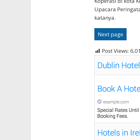
Koperasi di kota K
Upacara Peringata
katanya.
Next page
Post Views:
6,0