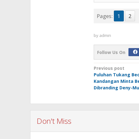
Pages:
1
2
by
admin
Follow Us On
Post
Previous post
Puluhan Tukang Be
navigation
Kandangan Minta B
Dibranding Deny-M
Don't Miss