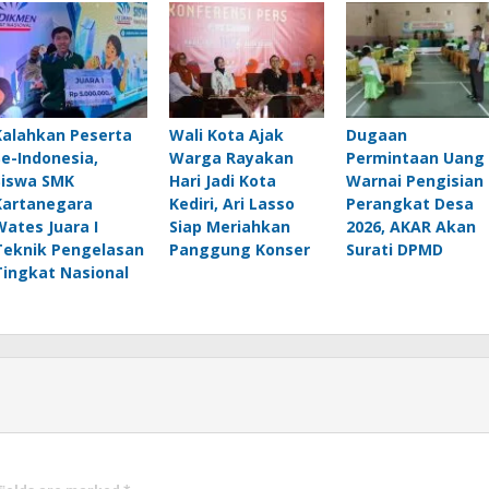
Kalahkan Peserta
Wali Kota Ajak
Dugaan
Se-Indonesia,
Warga Rayakan
Permintaan Uang
Siswa SMK
Hari Jadi Kota
Warnai Pengisian
Kartanegara
Kediri, Ari Lasso
Perangkat Desa
Wates Juara I
Siap Meriahkan
2026, AKAR Akan
Teknik Pengelasan
Panggung Konser
Surati DPMD
Tingkat Nasional