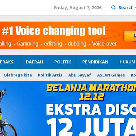
Friday, August 7, 2026
Search
ERAKSI
DAERAH
POLITIK
PENDIDIKAN
HUKUM 
Olahraga kita
Politik Artis
Abu Sayyaf
ASEAN Games
Ro