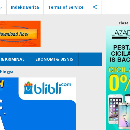
Indeks Berita
Terms of Service
close
& KRIMINAL
EKONOMI & BISNIS
hingya