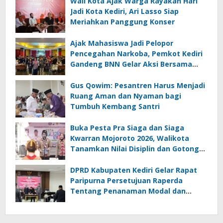
Wali Kota Ajak Warga Rayakan Hari
Jadi Kota Kediri, Ari Lasso Siap
Meriahkan Panggung Konser
Ajak Mahasiswa Jadi Pelopor
Pencegahan Narkoba, Pemkot Kediri
Gandeng BNN Gelar Aksi Bersama
Cegah Narkoba
Gus Qowim: Pesantren Harus Menjadi
Ruang Aman dan Nyaman bagi
Tumbuh Kembang Santri
Buka Pesta Pra Siaga dan Siaga
Kwarran Mojoroto 2026, Walikota
Tanamkan Nilai Disiplin dan Gotong
Royong
DPRD Kabupaten Kediri Gelar Rapat
Paripurna Persetujuan Raperda
Tentang Penanaman Modal dan
Raperda Pemberdayaan,
Perlindungan Petani