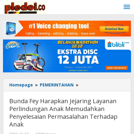
Skip
to
content
Homepage
»
PEMERINTAHAN
»
Bunda
Fey
Harapkan
Bunda Fey Harapkan Jejaring Layanan
Jejaring
Perlindungan Anak Memudahkan
Layanan
Penyelesaian Permasalahan Terhadap
Perlindungan
Anak
Anak
Memudahkan