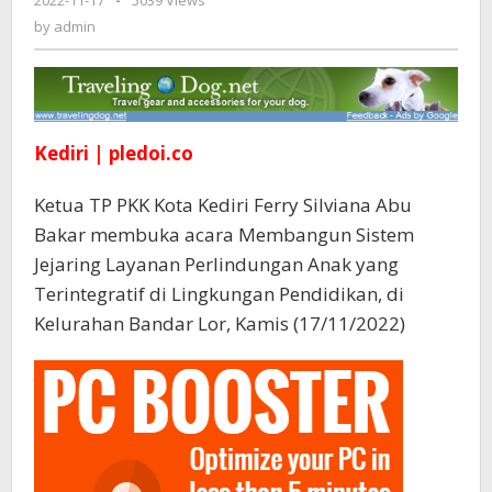
2022-11-17
by
-
5039 Views
Penyelesaian
admin
by
admin
Permasalahan
Terhadap
Anak
Kediri | pledoi.co
Ketua TP PKK Kota Kediri Ferry Silviana Abu
Bakar membuka acara Membangun Sistem
Jejaring Layanan Perlindungan Anak yang
Terintegratif di Lingkungan Pendidikan, di
Kelurahan Bandar Lor, Kamis (17/11/2022)