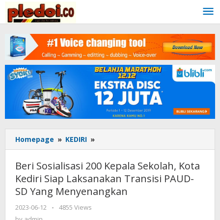
Skip
to
content
Homepage
»
KEDIRI
»
Beri
Sosialisasi
200
Beri Sosialisasi 200 Kepala Sekolah, Kota
Kepala
Kediri Siap Laksanakan Transisi PAUD-
Sekolah,
SD Yang Menyenangkan
Kota
Kediri
2023-06-12
by
-
4855 Views
Siap
admin
by
admin