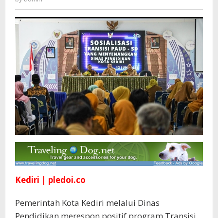
Laksanakan
Transisi
PAUD-
SD
Yang
Menyenangkan
Kediri | pledoi.co
Pemerintah Kota Kediri melalui Dinas
Pendidikan merespon positif program Transisi