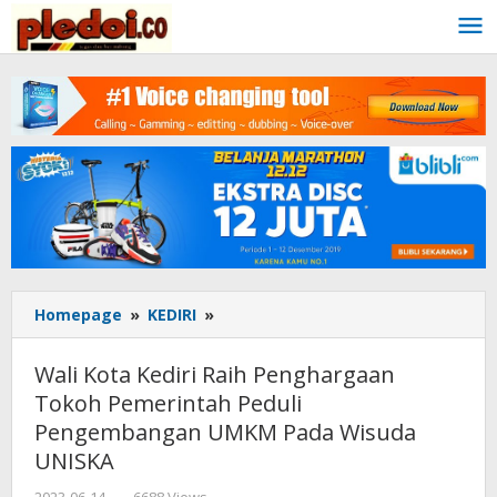
Skip
to
content
Homepage
»
KEDIRI
»
Wali
Kota
Kediri
Wali Kota Kediri Raih Penghargaan
Raih
Tokoh Pemerintah Peduli
Penghargaan
Pengembangan UMKM Pada Wisuda
Tokoh
Pemerintah
UNISKA
Peduli