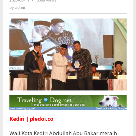
2023-06-14
by
-
6688 Views
Pengembangan
admin
by
admin
UMKM
Pada
Wisuda
UNISKA
Kediri | pledoi.co
Wali Kota Kediri Abdullah Abu Bakar meraih