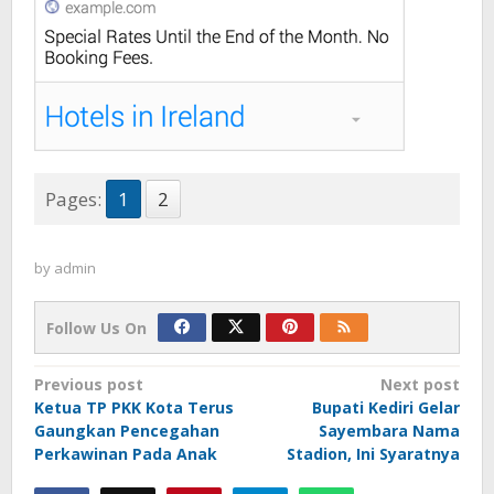
Pages:
1
2
by
admin
Follow Us On
Post
Previous post
Next post
Ketua TP PKK Kota Terus
Bupati Kediri Gelar
navigation
Gaungkan Pencegahan
Sayembara Nama
Perkawinan Pada Anak
Stadion, Ini Syaratnya