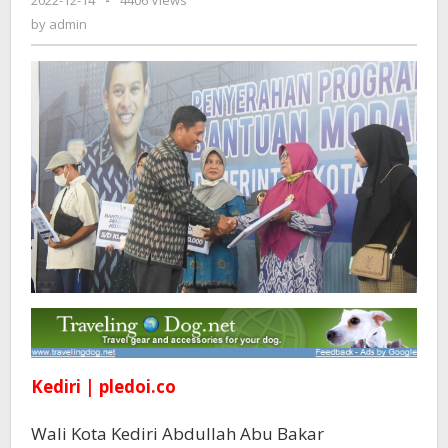
2022-12-14
by
-
4406 Views
Sebagai
admin
by
admin
Duta
UMKM
Untuk
Beri
Edukasi
Dan
Ajak
Warga
Bu
Kediri | pledoi.co
Wali Kota Kediri Abdullah Abu Bakar