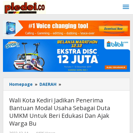
Skip
to
content
Homepage
»
DAERAH
»
Wali
Kota
Kediri
Wali Kota Kediri Jadikan Penerima
Jadikan
Bantuan Modal Usaha Sebagai Duta
Penerima
UMKM Untuk Beri Edukasi Dan Ajak
Bantuan
Modal
Warga Bu
Usaha