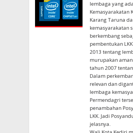
lembaga yang ada 
Kemasyarakatan Ke
Karang Taruna da
kemasyarakatan se
berkembang seba
pembentukan LKK i
2013 tentang lem
murupakan amanat
tahun 2007 tenta
Dalam perkembang
relevan dan digan
lembaga kemasyar
Permendagri ters
penambahan Posy
LKK. Jadi Posyand
jelasnya.
Wali Kota Kediri