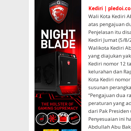
Kediri | pledoi.co
Wali Kota Kediri 
atas pengajuan d
Penjelasan itu d
Kediri Jumat (5/8/
Walikota Kediri 
yang diajukan yak
Kediri nomor 12 
kelurahan dan Ra
Kota Kediri nomo
susunan perangkat
“Pengajuan dua r
peraturan yang a
dari Pak Presiden
Penyesuaian ini h
Abdullah Abu Bak