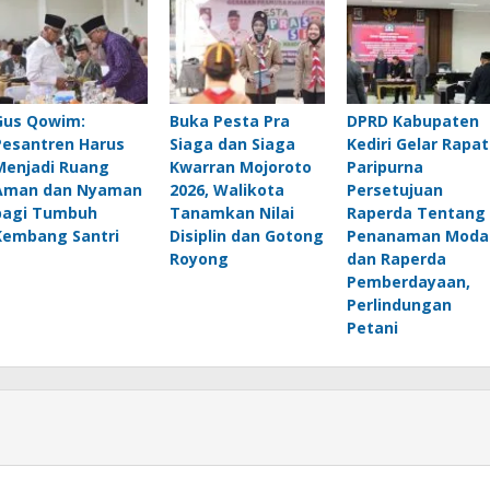
Gus Qowim:
Buka Pesta Pra
DPRD Kabupaten
Pesantren Harus
Siaga dan Siaga
Kediri Gelar Rapat
Menjadi Ruang
Kwarran Mojoroto
Paripurna
Aman dan Nyaman
2026, Walikota
Persetujuan
bagi Tumbuh
Tanamkan Nilai
Raperda Tentang
Kembang Santri
Disiplin dan Gotong
Penanaman Moda
Royong
dan Raperda
Pemberdayaan,
Perlindungan
Petani