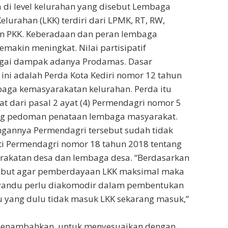
di level kelurahan yang disebut Lembaga
lurahan (LKK) terdiri dari LPMK, RT, RW,
n PKK. Keberadaan dan peran lembaga
makin meningkat. Nilai partisipatif
gai dampak adanya Prodamas. Dasar
ni adalah Perda Kota Kediri nomor 12 tahun
baga kemasyarakatan kelurahan. Perda itu
 dari pasal 2 ayat (4) Permendagri nomor 5
ng pedoman penataan lembaga masyarakat.
annya Permendagri tersebut sudah tidak
ti Permendagri nomor 18 tahun 2018 tentang
akatan desa dan lembaga desa. “Berdasarkan
ebut agar pemberdayaan LKK maksimal maka
andu perlu diakomodir dalam pembentukan
u yang dulu tidak masuk LKK sekarang masuk,”
 menambahkan, untuk menyesuaikan dengan