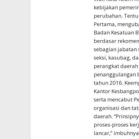
kebijakan pemerin
perubahan. Tentun
Pertama, menguba
Badan Kesatuan Ban
berdasar rekomen
sebagian jabatan 
seksi, kasubag, d
perangkat daerah
penanggulangan b
tahun 2016. Keem
Kantor Kesbangpol
serta mencabut Pe
organisasi dan t
daerah. “Prinsip
proses-proses kerj
lancar,” imbuhnya