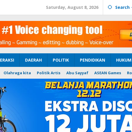
Saturday, August 8, 2026
Search
ERAKSI
DAERAH
POLITIK
PENDIDIKAN
HUKUM 
Olahraga kita
Politik Artis
Abu Sayyaf
ASEAN Games
Ro