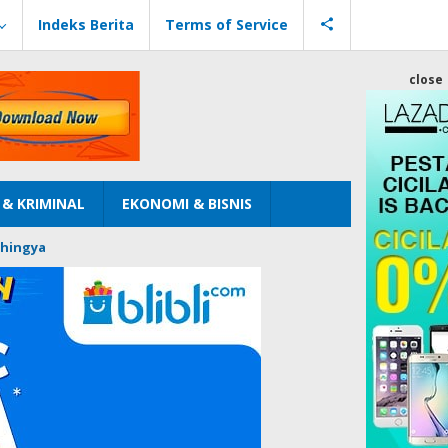
Indeks Berita
Terms of Service
close
& KRIMINAL
EKONOMI & BISNIS
hingya