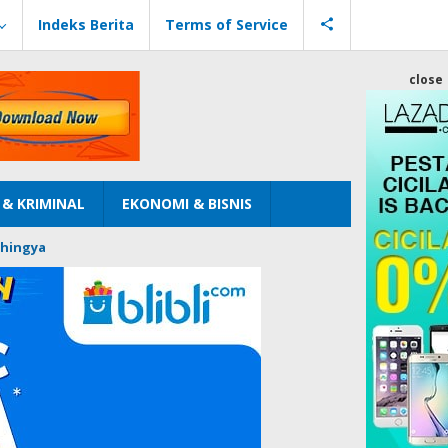
Indeks Berita
Terms of Service
close
& KRIMINAL
EKONOMI & BISNIS
hingya