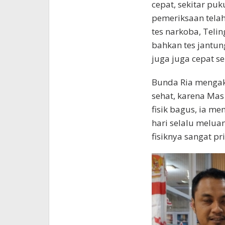
cepat, sekitar pu
pemeriksaan telah
tes narkoba, Teli
bahkan tes jantung
juga juga cepat se
Bunda Ria mengak
sehat, karena Mas 
fisik bagus, ia me
hari selalu melua
fisiknya sangat pr