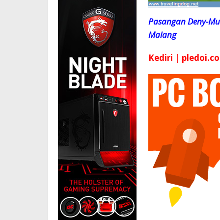
Pasangan Deny-Mud
Malang
Kediri | pledoi.co