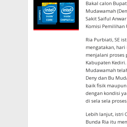
Bakal calon Bupat
Mudawamah (Deny-
Sakit Saiful Anwar
Komisi Pemilihan 
Ria Purbiati, SE i
mengatakan, hari
menjalani proses
Kabupaten Kediri.
Mudawamah telah 
Deny dan Bu Mud
baik fisik maupun
dengan kondisi ya
di sela sela pros
Lebih lanjut, istr
Bunda Ria itu me