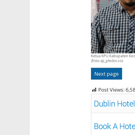
Ketua KPU Kabupaten Kedi
(foto:aji_pledoi.co)
Next page
Post Views:
6,5