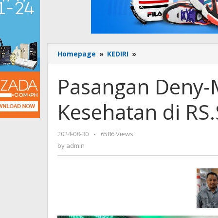
Homepage
»
KEDIRI
»
Pasangan
Deny-
Mudawamah
Pasangan Deny-
Jalani
Tes
Kesehatan di RS
Kesehatan
di
RS.Saiful
2024-08-30
by
-
6586 Views
Anwar
admin
by
admin
Malang